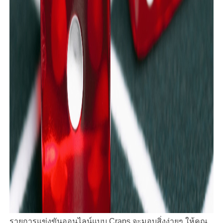
รายการแข่งขันออนไลน์แบบ Craps จะมอบสิ่งง่ายๆ ให้คุณ