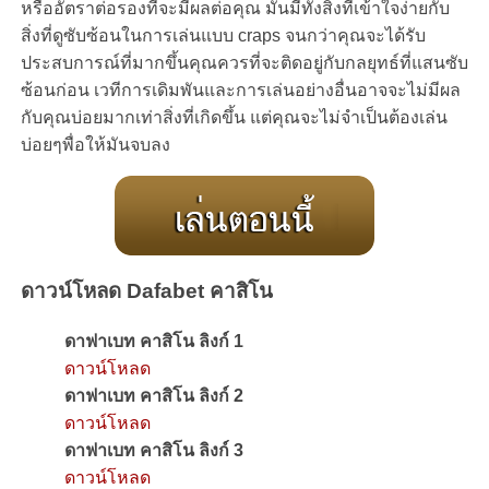
หรืออัตราต่อรองที่จะมีผลต่อคุณ มันมีทั้งสิ่งที่เข้าใจง่ายกับ
สิ่งที่ดูซับซ้อนในการเล่นแบบ craps จนกว่าคุณจะได้รับ
ประสบการณ์ที่มากขึ้นคุณควรที่จะติดอยู่กับกลยุทธ์ที่แสนซับ
ซ้อนก่อน เวทีการเดิมพันและการเล่นอย่างอื่นอาจจะไม่มีผล
กับคุณบ่อยมากเท่าสิ่งที่เกิดขึ้น แต่คุณจะไม่จำเป็นต้องเล่น
บ่อยๆพื่อให้มันจบลง
ดาวน์โหลด Dafabet คาสิโน
ดาฟาเบท คาสิโน ลิงก์ 1
ดาวน์โหลด
ดาฟาเบท คาสิโน ลิงก์ 2
ดาวน์โหลด
ดาฟาเบท คาสิโน ลิงก์ 3
ดาวน์โหลด