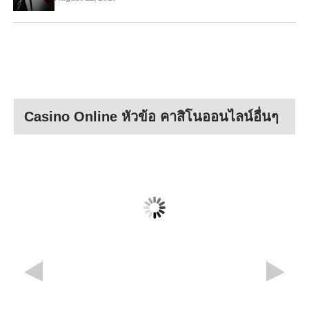
Casino Online หัวข้อ คาสิโนออนไลน์อื่นๆ
ดาฟา888 – รูเล็ต ออนไลน์
ดาฟา888 – ดีเสิร์ต เทรเชอ
ดาฟา888 – กลเม็ดทีเด็ด
คาสิโนเกมส์
ร์ เกมสล็อตสุดมันส์
พิชิตรูเล็ตออนไลน์