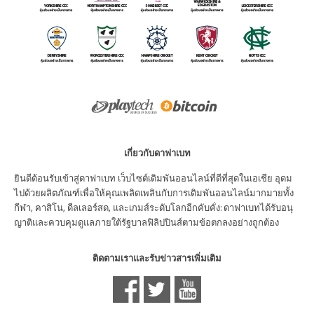
เกี่ยวกับดาฟาเบท
ยินดีต้อนรับเข้าสู่ดาฟาเบท เว็บไซต์เดิมพันออนไลน์ที่ดีที่สุดในเอเชีย อุดม
ไปด้วยผลิตภัณฑ์เพื่อให้คุณเพลิดเพลินกับการเดิมพันออนไลน์มากมายทั้ง
กีฬา, คาสิโน, ดีลเลอร์สด, และเกมส์ระดับโลกอีกคับคั่ง: ดาฟาเบทได้รับอนุ
ญาติและควบคุมดูแลภายใต้รัฐบาลฟิลิปปินส์ตามข้อตกลงอย่างถูกต้อง
ติดตามเราและรับข่าวสารเพิ่มเติม