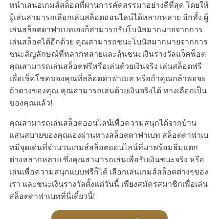
ทนำเสนอเกมส์สล็อตที่ผ่านการคัดสรรมาอย่างดีที่สุด โดยให้
ผู้เล่นสามารถเลือกเล่นสล็อตออนไลน์ได้หลากหลาย อีกทั้ง ผู้
เล่นสล็อตดาฟาเบทเองก็สามารถรับโบนัสมากมายจากการ
เล่นสล็อตได้อีกด้วย คุณสามารถชนะโบนัสมากมายจากการ
ชนะลัญลักษณ์ที่หลากหลายและลุ้นชนะเงินรางวัลแจ็คพ็อต
คุณสามารถเล่นสล็อตฟรีหรือเล่นด้วยเงินจริง เล่นสล็อตฟรี
เพื่อเช็คโชคของคุณที่สล็อตดาฟาเบท หรือถ้าคุณกล้าพอจะ
ถ้าดวงของคุณ คุณสามารถเล่นด้วยเงินจริงได้ ทางเลือกเป็น
ของคุณแล้ว!
คุณสามารถเล่นสล็อตออนไลน์เพื่อความสนุกได้จากบ้าน
แสนสบายของคุณเองผ่านทางสล็อตดาฟาเบท สล็อตดาฟาเบ
ทมีจุดเด่นที่จำนวนเกมส์สล็อตออนไลน์ที่มาพร้อมธีมแตก
ต่างหลากหลาย ซึ่งคุณสามารถเล่นเพื่อรับเงินชนะจริง หรือ
เล่นเพื่อความสนุกแบบฟรีก็ได้ เลือกเล่นเกมส์สล็อตต่างๆของ
เรา และชนะเงินรางวัลตั้งแต่วันนี้ เพียงสมัครสมาชิกเพื่อเล่น
สล็อตดาฟาเบทที่นี่เดี๋ยวนี้!