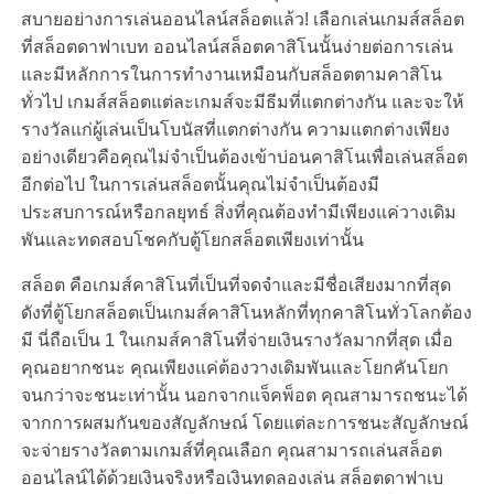
สบายอย่างการเล่นออนไลน์สล็อตแล้ว! เลือกเล่นเกมส์สล็อต
ที่สล็อตดาฟาเบท ออนไลน์สล็อตคาสิโนนั้นง่ายต่อการเล่น
และมีหลักการในการทำงานเหมือนกับสล็อตตามคาสิโน
ทั่วไป เกมส์สล็อตแต่ละเกมส์จะมีธีมที่แตกต่างกัน และจะให้
รางวัลแก่ผู้เล่นเป็นโบนัสที่แตกต่างกัน ความแตกต่างเพียง
อย่างเดียวคือคุณไม่จำเป็นต้องเข้าบ่อนคาสิโนเพื่อเล่นสล็อต
อีกต่อไป ในการเล่นสล็อตนั้นคุณไม่จำเป็นต้องมี
ประสบการณ์หรือกลยุทธ์ สิ่งที่คุณต้องทำมีเพียงแค่วางเดิม
พันและทดสอบโชคกับตู้โยกสล็อตเพียงเท่านั้น
สล็อต คือเกมส์คาสิโนที่เป็นที่จดจำและมีชื่อเสียงมากที่สุด
ดังที่ตู้โยกสล็อตเป็นเกมส์คาสิโนหลักที่ทุกคาสิโนทั่วโลกต้อง
มี นี่ถือเป็น 1 ในเกมส์คาสิโนที่จ่ายเงินรางวัลมากที่สุด เมื่อ
คุณอยากชนะ คุณเพียงแค่ต้องวางเดิมพันและโยกคันโยก
จนกว่าจะชนะเท่านั้น นอกจากแจ็คพ็อต คุณสามารถชนะได้
จากการผสมกันของสัญลักษณ์ โดยแต่ละการชนะสัญลักษณ์
จะจ่ายรางวัลตามเกมส์ที่คุณเลือก คุณสามารถเล่นสล็อต
ออนไลน์ได้ด้วยเงินจริงหรือเงินทดลองเล่น สล็อตดาฟาเบ