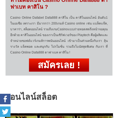
ฟาเบท คาสิโน ?
Casino Online Dafabet Dafa888 คาสิโน เป็น คาสิโนออนไลน์ อันดับ1
ในเอเชีย เพราะเรา มีมากกว่า 200เกมส์ Casino online เช่น แบล็คแจ๊ค,
บาคาร่า, สล็อตออนไลน์ รวมถึงเกมCasinoแบบถ่ายทอดสดถึงหน้าจอคุณ
อีกด้วย คาสิโนออนไลน์ ของเราเป็นเซิร์ฟเวอร์ของ Playtech คือผู้ผลิตและ
จำหน่ายซอฟต์แวร์เกมส์การพนันออนไลน์ เข้ามาเป็นส่วนหนึ่งกับเรา ลุ้น
รางวัล แจ็คพอต และสนุกกับ โปรโมชั่น รวมถึงโบนัสสุดพิเศษ กับเรา ที่
Casino Online Dafa888 ดาฟาเบท คาสิโน !
สมัครเลย !
ออนไลน์สล็อต