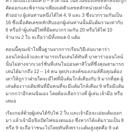
ความเป็นไปได้แค่ 0 – 9 เท่านั้น ในส่วนของเลขหลักสิบจะถูก
ตัดออกและพิจารณาเพียงแค่ตัวเลขหลักหน่วยเท่านั้น
ตัวอย่าง ผู้เล่นท่านหนึ่งได้ไพ่ 4, 9 และ 3 ซึ่งบวกรวมกันเป็น
16 ซึ่งเมื่อตัดเลขหลักสิบออกผู้เล่นท่านนั้นมีแต้มรวมเท่ากับ
6 หรือถ้าผู้เล่นมีไพ่ที่มีผลบวกรวมกัน 20 หรือได้ไพ่ 10
จำนวน 2 ใบ จะถือว่ามีทั้งหมด 0 แต้ม
ตอนนี้คุณเข้าใจพื้นฐานจากการเรียนวิธีเล่นบาคาร่า
ออนไลน์แล้วและสามารถเริ่มเล่นได้ทันที บาคาร่าออนไลน์
นั้นไม่ต่างจากเวอร์ชั่นที่เล่นในบ่อนคาสิโนที่ซึ่งคุณสามารถ
เล่นได้มากถึง 12 – 14 คน จุดประสงค์ของเกมส์คือคุณต้อง
เดาให้ถูกว่าฝ่ายใดจะมีไพ่ที่มีแต้มใกล้เคียงกับ 9 มากที่สุด ผู้
เล่นต้องวางเดิมพันที่มือคนที่จะมีแต้มใกล้เคียง 9 หรือมีแต้ม
มากกว่าอีกคนนั่นเอง โดยต้องเลือกวางที่ ผู้เล่น เจ้ามือ หรือ
เสมอ
เริ่มเกมส์ด้วยผู้เล่นได้รับไพ่ 2 ใบ และเจ้ามือจะเอ่ยแต้มออก
มา แล้วเจ้ามือจึงเปิดไพ่ของตนเอง ซึ่งหากได้แต้มรวมเป็น 8
หรือ 9 จะถือว่าชนะไปโดยทันทีเพราะแต้มสูงสุดคือ 9 แต่