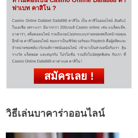
ฟาเบท คาสิโน ?
Casino Online Dafabet Dafa888 คาสิโน เป็น คาสิโนออนไลน์ อันดับ1
ในเอเชีย เพราะเรา มีมากกว่า 200เกมส์ Casino online เช่น แบล็คแจ๊ค,
บาคาร่า, สล็อตออนไลน์ รวมถึงเกมCasinoแบบถ่ายทอดสดถึงหน้าจอคุณ
อีกด้วย คาสิโนออนไลน์ ของเราเป็นเซิร์ฟเวอร์ของ Playtech คือผู้ผลิตและ
จำหน่ายซอฟต์แวร์เกมส์การพนันออนไลน์ เข้ามาเป็นส่วนหนึ่งกับเรา ลุ้น
รางวัล แจ็คพอต และสนุกกับ โปรโมชั่น รวมถึงโบนัสสุดพิเศษ กับเรา ที่
Casino Online Dafa888 ดาฟาเบท คาสิโน !
สมัครเลย !
วิธีเล่นบาคาร่าออนไลน์