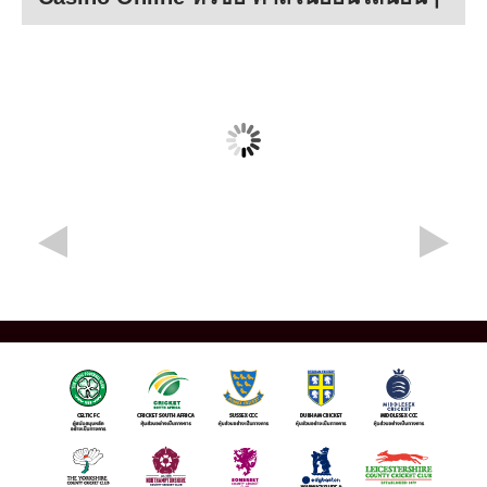
ดาฟา888 – รูเล็ต ออนไลน์
ดาฟา888 – ดีเสิร์ต เทรเชอ
ดาฟา888 – กลเม็ดทีเด็ด
คาสิโนเกมส์
ร์ เกมสล็อตสุดมันส์
พิชิตรูเล็ตออนไลน์