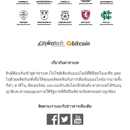
เกี่ยวกับดาฟาเบท
ยินดีต้อนรับเข้าสู่ดาฟาเบท เว็บไซต์เดิมพันออนไลน์ที่ดีที่สุดในเอเชีย อุดม
ไปด้วยผลิตภัณฑ์เพื่อให้คุณเพลิดเพลินกับการเดิมพันออนไลน์มากมายทั้ง
กีฬา, คาสิโน, ดีลเลอร์สด, และเกมส์ระดับโลกอีกคับคั่ง: ดาฟาเบทได้รับอนุ
ญาติและควบคุมดูแลภายใต้รัฐบาลฟิลิปปินส์ตามข้อตกลงอย่างถูกต้อง
ติดตามเราและรับข่าวสารเพิ่มเติม