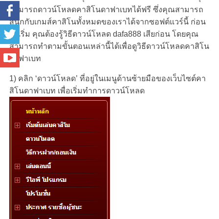
สามารถดาวน์โหลดคาสิโนดาฟาเบทได้ฟรี ซึ่งคุณสามารถ
สนุกกับเกมส์คาสิโนทั้งหมดของเราได้จากซอฟต์แวร์นี้ ก่อน
จะเริ่ม คุณต้องรู้วิธี
ดาวน์โหลด dafa888 เสียก่อน โดยคุณ
สามารถทำตามขั้นตอนเหล่านี้ได้เพื่อดูวิธีดาวน์โหลดคาสิโน
ดาฟาเบท
1) คลิก ‘ดาวน์โหลด’ ที่อยู่ในเมนูด้านซ้ายมือของเว็บไซต์คา
สิโนดาฟาเบท เพื่อเริ่มทำการดาวน์โหลด