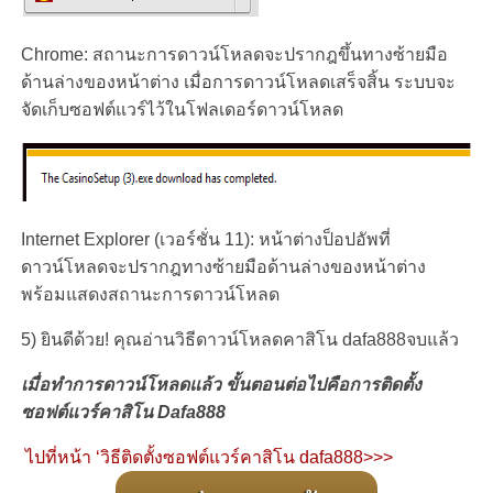
Chrome: สถานะการดาวน์โหลดจะปรากฎขึ้นทางซ้ายมือ
ด้านล่างของหน้าต่าง เมื่อการดาวน์โหลดเสร็จสิ้น ระบบจะ
จัดเก็บซอฟต์แวร์ไว้ในโฟลเดอร์ดาวน์โหลด
Internet Explorer (เวอร์ชั่น 11): หน้าต่างป็อปอัพที่
ดาวน์โหลดจะปรากฎทางซ้ายมือด้านล่างของหน้าต่าง
พร้อมแสดงสถานะการดาวน์โหลด
5) ยินดีด้วย! คุณอ่านวิธีดาวน์โหลดคาสิโน dafa888จบแล้ว
เมื่อทำการดาวน์โหลดแล้ว ขั้นตอนต่อไปคือการติดตั้ง
ซอฟต์แวร์คาสิโน
Dafa888
ไปที่หน้า ‘วิธีติดตั้งซอฟต์แวร์คาสิโน dafa888>>>