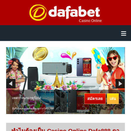
Casino Online
เทศกาลเกมฤดูร้อน!
สมัครเลย
เล่น
ลุ้นรับข้อเสนอสุดตื่นเต้นและรางวัลสุดเจ๋ง!
ทำไมต้องเป็น Casino Online Dafa888 ดา