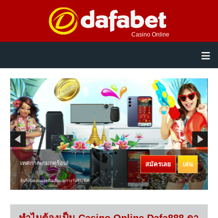
Casino Online
เทศกาลเกมฤดูร้อน!
สมัครเลย
เล่น
ลุ้นรับข้อเสนอสุดตื่นเต้นและรางวัลสุดเจ๋ง!
ทำไมต้องเป็น Casino Online Dafa888 ดา