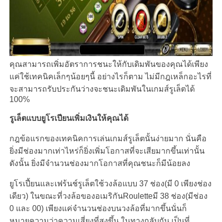
คุณสามารถเพิ่มอัตราการชนะให้กับเดิมพันของคุณได้เพียง
แค่ใช้เทคนิคเล็กๆน้อยๆนี้ อย่างไรก็ตาม
ไม่มีกฎเหล็กอะไรที่
จะสามารถรับประกันว่างจะชนะเดิมพันในเกมส์รูเล็ตได้
100%
รูเล็ตแบบยูโรเปียนเพิ่มเงินให้คุณได้
กฎข้อแรกของเทคนิคการเล่นเกมส์รูเล็ตนั้นง่ายมาก นั่นคือ
ยิ่งมีช่องมากเท่าไหร่ก็ยิ่งเพิ่มโอกาสที่จะเสียมากขึ้นเท่านั้น
ดังนั้น ยิ่งมีจำนวนช่องมากโอกาสที่คุณชนะก็มีน้อยลง
ยูโรเปี้ยนและเฟร้นช์รูเล็ตใช้วงล้อแบบ 37 ช่อง(มี 0 เพียงช่อง
เดียว) ในขณะที่วงล้อของอเมริกันRouletteมี 38 ช่อง(มีช่อง
0 และ 00) เพียงแค่จำนวนช่องบนวงล้อที่มากขึ้นนั่นก็
หมายความว่าความเสี่ยงที่สูงขึ้น ในทางกลับกัน เป็นที่