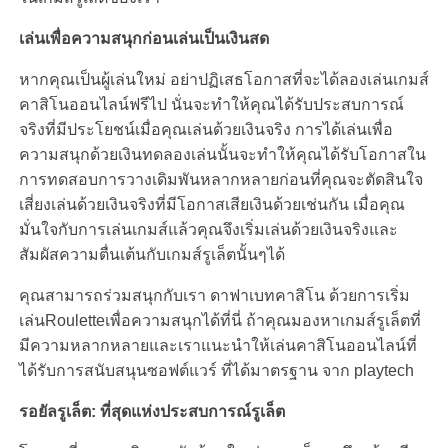
เล่นเพื่อความสนุกก่อนเล่นเป็นเงินสด
หากคุณเป็นผู้เล่นใหม่ อย่าปฏิเสธโอกาสที่จะได้ลองเล่นเกมส์
คาสิโนออนไลน์ฟรีไป นั่นจะทำให้คุณได้รับประสบการณ์
จริงที่มีประโยชน์เมื่อคุณเล่นด้วยเงินจริง การได้เล่นเพื่อ
ความสนุกด้วยเงินทดลองเล่นนั้นจะทำให้คุณได้รับโอกาสใน
การทดสอบการวางเดิมพันหลากหลายก่อนที่คุณจะตัดสินใจ
เสี่ยงเล่นด้วยเงินจริงที่มีโอกาสเสียเงินด้วยเช่นกัน เมื่อคุณ
มั่นใจกับการเล่นเกมส์แล้วคุณจึงเริ่มเล่นด้วยเงินจริงและ
สัมผัสความตื่นเต้นกับเกมส์รูเล็ตนั้นๆได้
คุณสามารถร่วมสนุกกับเรา ดาฟาเบทคาสิโน ด้วยการเริ่ม
เล่นRouletteเพื่อความสนุกได้ที่นี่ ถ้าคุณมองหาเกมส์รูเล็ตที่
มีความหลากหลายและเราแนะนำให้เล่นคาสิโนออนไลน์ที่
ได้รับการสนับสนุนซอฟต์แวร์ ที่ได้มาตรฐาน จาก playtech
รอยัลรูเล็ต: ที่สุดแห่งประสบการณ์รูเล็ต