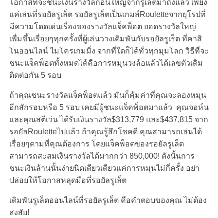
โอกาสที่จะชนะเงินรางวัลก้อนใหญ่จากรูเล็ตมาถึงแล้ว เพียง
แค่เล่นที่รอยัลรูเล็ต รอยัลรูเล็ตเป็นเกมส์Rouletteจากยุโรปที่
มีความโดดเด่นเรื่องของรางวัลแจ็คพ็อต ยอดรางวัลใหญ่
เพื่มขึ้นเรื่อยๆทุกครั้งที่ผู้เล่นวางเดิมพันกับรอยัลรูเร็ต ที่คาสิ
โนออนไลน์ ไมโครเกมมิ่ง จากที่ใดก็ได้ทั่วทุกมุมโลก วิธีที่จะ
ชนะแจ็คพ็อตทั้งหมดได้คือการหมุนวงล้อแล้วได้เลขตัวเดิม
ติดต่อกัน 5 รอบ
ถ้าคุณชนะรางวัลแจ็คพ็อตแล้ว มันก็คุ้มค่าที่คุณจะลองหมุน
อีกสักรอบหรือ 5 รอบ เคยมีผู้ชนะแจ็คพ็อตมาแล้ว คุณจอห์น
และคุณสตีเว่น ได้รับเงินรางวัล$313,779 และ$437,815 จาก
รอยัลRouletteไปแล้ว ถ้าคุณรู้สึกโชคดี คุณสามารถเล่นได้
เรื่อยๆตามที่คุณต้องการ โดยแจ็คพ็อตของรอยัลรูเล็ต
สามารถสะสมเงินรางวัลได้มากกว่า 850,000! ดังนั้นการ
ชนะเงินล้านนั้นง่ายนิดเดียวเดียวแค่การหมุนไม่กี่ครั้ง อย่า
ปล่อยให้โอกาสหลุดมือที่รอยัลรูเล็ต
เดิมพันรูเล็ตออนไลน์ที่รอยัลรูเล็ต คือคำตอบของคุณ ไม่ต้อง
สงสัย!