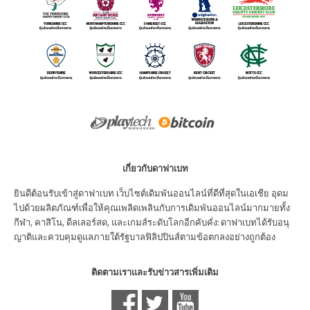
เกี่ยวกับดาฟาเบท
ยินดีต้อนรับเข้าสู่ดาฟาเบท เว็บไซต์เดิมพันออนไลน์ที่ดีที่สุดในเอเชีย อุดม
ไปด้วยผลิตภัณฑ์เพื่อให้คุณเพลิดเพลินกับการเดิมพันออนไลน์มากมายทั้ง
กีฬา, คาสิโน, ดีลเลอร์สด, และเกมส์ระดับโลกอีกคับคั่ง: ดาฟาเบทได้รับอนุ
ญาติและควบคุมดูแลภายใต้รัฐบาลฟิลิปปินส์ตามข้อตกลงอย่างถูกต้อง
ติดตามเราและรับข่าวสารเพิ่มเติม