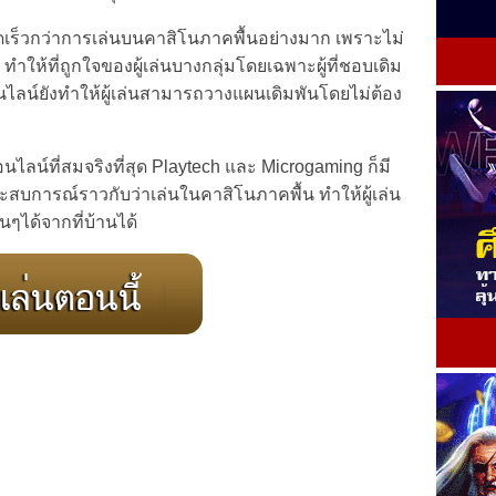
วดเร็วกว่าการเล่นบนคาสิโนภาคพื้นอย่างมาก เพราะไม่
ทำให้ที่ถูกใจของผู้เล่นบางกลุ่มโดยเฉพาะผู้ที่ชอบเดิม
ไลน์ยังทำให้ผู้เล่นสามารถวางแผนเดิมพันโดยไม่ต้อง
ไลน์ที่สมจริงที่สุด Playtech และ Microgaming ก็มี
ระสบการณ์ราวกับว่าเล่นในคาสิโนภาคพื้น ทำให้ผู้เล่น
นๆได้จากที่บ้านได้