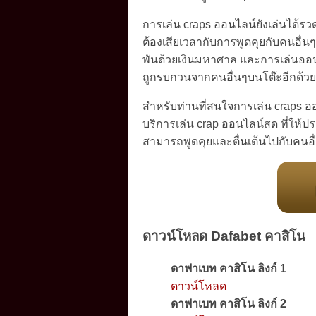
การเล่น craps ออนไลน์ยังเล่นได้ร
ต้องเสียเวลากับการพูดคุยกับคนอื่นๆ 
พันด้วยเงินมหาศาล และการเล่นออน
ถูกรบกวนจากคนอื่นๆบนโต๊ะอีกด้วย
สำหรับท่านที่สนใจการเล่น craps ออน
บริการเล่น crap ออนไลน์สด ที่ให้ป
สามารถพูดคุยและตื่นเต้นไปกับคนอื่
ดาวน์โหลด Dafabet คาสิโน
ดาฟาเบท คาสิโน ลิงก์ 1
ดาวน์โหลด
ดาฟาเบท คาสิโน ลิงก์ 2