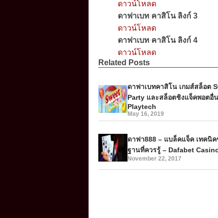
ดาวน์โหลด
ดาฟาเบท คาสิโน ลิงก์ 3
ดาวน์โหลด
ดาฟาเบท คาสิโน ลิงก์ 4
ดาวน์โหลด
Related Posts
ดาฟาเบทคาสิโน เกมส์สล็อต 
Party และสล็อตชิงแจ็คพอตอื่
Playtech
May 16, 2019
ดาฟา888 – แบล็คแจ็ค เทคนิคขั
ฐานที่ควรรู้ – Dafabet Casin
November 22, 2017