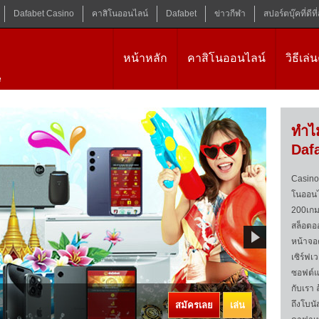
Dafabet Casino
คาสิโนออนไลน์
Dafabet
ข่าวกีฬา
สปอร์ตบุ๊คที่ดี
หน้าหลัก
คาสิโนออนไลน์
วิธีเล
e
ทำไ
Daf
Casino
โนออนไ
200เกม
สล็อตอ
หน้าจ
เซิร์ฟ
ซอฟต์แ
กับเรา 
ถึงโบนั
สมัครเลย
เล่น
เกมส์ส