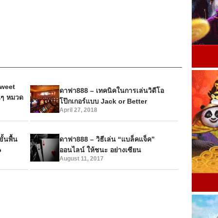
Sweet
ดาฟา888 – เทคนิคในการเล่นวิดีโอ
นๆ หมวด
โป๊กเกอร์แบบ Jack or Better
April 27, 2018
้นพื้น
ดาฟา888 – วิธีเล่น “แบล็คแจ็ค”
o
ออนไลน์ ให้ชนะ อย่างเซียน
August 11, 2017